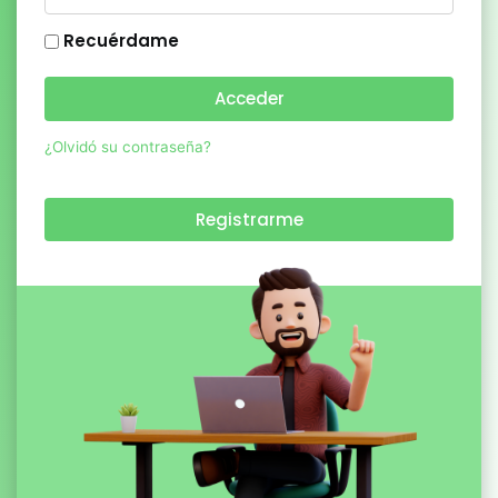
Recuérdame
Acceder
¿Olvidó su contraseña?
Registrarme